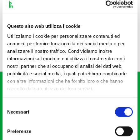
Questo sito web utilizza i cookie
Utilizziamo i cookie per personalizzare contenuti ed
annunci, per fornire funzionalità dei social media e per
analizzare il nostro traffico. Condividiamo inoltre
informazioni sul modo in cui utilizza il nostro sito con i
nostri partner che si occupano di analisi dei dati web,
pubblicità e social media, i quali potrebbero combinarle
con altre informazioni che ha fornito loro o che hanno
raccolto dal suo utilizzo dei loro servizi.
Selezione
Necessari
del
Fondazione I Pomeriggi Musicali
consenso
Via S. Giovanni sul Muro, 2
Preferenze
20121 Milano