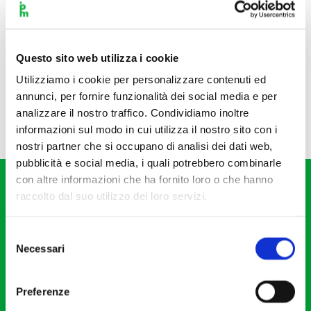
Questo sito web utilizza i cookie
Utilizziamo i cookie per personalizzare contenuti ed
annunci, per fornire funzionalità dei social media e per
analizzare il nostro traffico. Condividiamo inoltre
informazioni sul modo in cui utilizza il nostro sito con i
nostri partner che si occupano di analisi dei dati web,
pubblicità e social media, i quali potrebbero combinarle
con altre informazioni che ha fornito loro o che hanno
raccolto dal suo utilizzo dei loro servizi.
Selezione
Necessari
del
Fondazione I Pomeriggi Musicali
consenso
Via S. Giovanni sul Muro, 2
Preferenze
20121 Milano