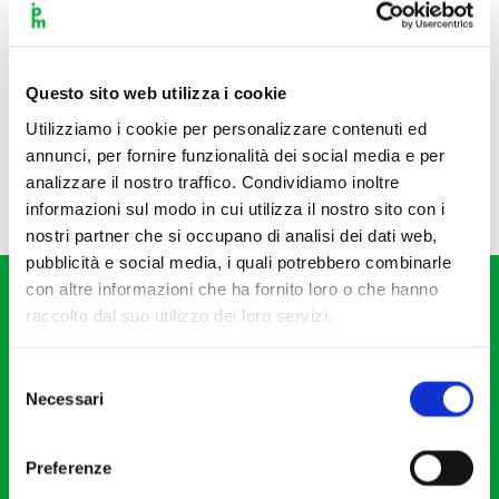
Questo sito web utilizza i cookie
Utilizziamo i cookie per personalizzare contenuti ed
annunci, per fornire funzionalità dei social media e per
analizzare il nostro traffico. Condividiamo inoltre
informazioni sul modo in cui utilizza il nostro sito con i
nostri partner che si occupano di analisi dei dati web,
pubblicità e social media, i quali potrebbero combinarle
con altre informazioni che ha fornito loro o che hanno
raccolto dal suo utilizzo dei loro servizi.
Selezione
Necessari
del
Fondazione I Pomeriggi Musicali
consenso
Via S. Giovanni sul Muro, 2
Preferenze
20121 Milano