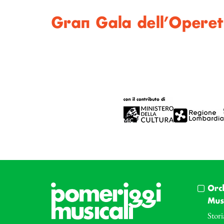
Gran Gala dell’Operet
Orc
Musi
Stori