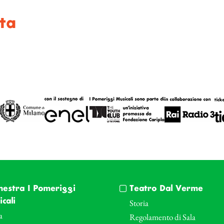
ta
hestra I Pomeriggi
Teatro Dal Verme
cali
Storia
a
Regolamento di Sala