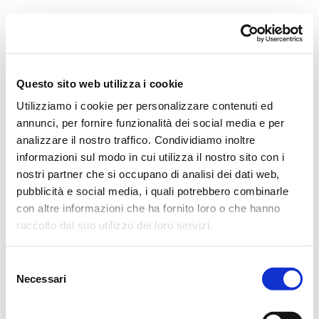
Orchestra i Pomeriggi Musicali
Governance
Storia
Direttore artistico
Direttore Emerito
Professori D’Orchestra
Questo sito web utilizza i cookie
Teatro Dal Verme
Utilizziamo i cookie per personalizzare contenuti ed
La Storia
I Protagonisti
annunci, per fornire funzionalità dei social media e per
I Festival
analizzare il nostro traffico. Condividiamo inoltre
Regolamento di Sala
informazioni sul modo in cui utilizza il nostro sito con i
Area Tecnica
Calendario
nostri partner che si occupano di analisi dei dati web,
Cartellone
pubblicità e social media, i quali potrebbero combinarle
I Pomeriggi Musicali
con altre informazioni che ha fornito loro o che hanno
Teatro Dal Verme
Biglietteria
raccolto dal suo utilizzo dei loro servizi.
Acquista
Selezione
Necessari
del
consenso