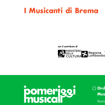
I Musicanti di Brema
Orc
Musi
Stori