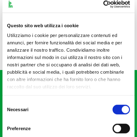
Questo sito web utilizza i cookie
Utilizziamo i cookie per personalizzare contenuti ed
annunci, per fornire funzionalità dei social media e per
analizzare il nostro traffico. Condividiamo inoltre
informazioni sul modo in cui utilizza il nostro sito con i
nostri partner che si occupano di analisi dei dati web,
pubblicità e social media, i quali potrebbero combinarle
con altre informazioni che ha fornito loro o che hanno
raccolto dal suo utilizzo dei loro servizi.
Selezione
Necessari
del
Fondazione I Pomeriggi Musicali
consenso
Via S. Giovanni sul Muro, 2
Preferenze
20121 Milano