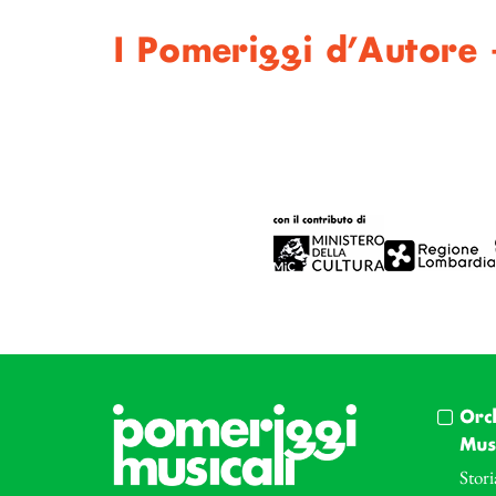
I Pomeriggi d’Autore 
Orc
Musi
Stori