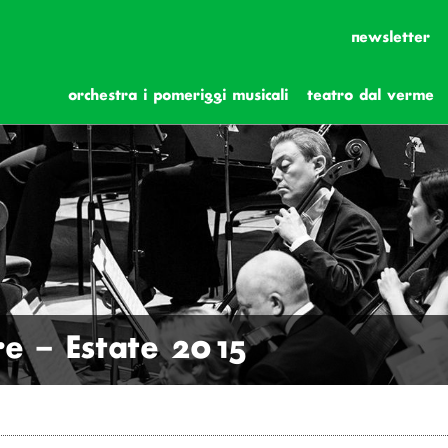
newsletter
orchestra i pomeriggi musicali
teatro dal verme
re – Estate 2015