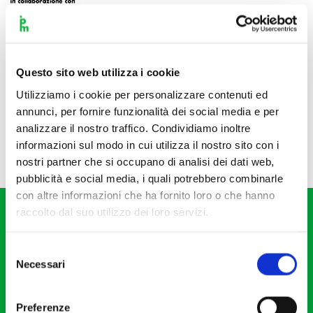
Questo sito web utilizza i cookie
Utilizziamo i cookie per personalizzare contenuti ed
annunci, per fornire funzionalità dei social media e per
analizzare il nostro traffico. Condividiamo inoltre
informazioni sul modo in cui utilizza il nostro sito con i
nostri partner che si occupano di analisi dei dati web,
pubblicità e social media, i quali potrebbero combinarle
con altre informazioni che ha fornito loro o che hanno
raccolto dal suo utilizzo dei loro servizi.
Selezione
Necessari
del
consenso
Fondazione I Pomeriggi Musicali
Via S. Giovanni sul Muro, 2
Preferenze