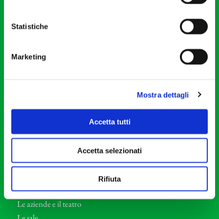
20121 Milano
Partita Iva 04410060158
Statistiche
Cod. Fisc. 80078650159
Tel: +39 02 87905
Marketing
Teatro Dal Verme
Via S. Giovanni sul Muro, 2
20121 Milano
Mostra dettagli
Orchestra I Pomeriggi Musicali
Accetta tutti
Storia
Direttore Artistico
Accetta selezionati
Direttore emerito
Professori d’Orchestra
Rifiuta
Eventi Corporate
Le aziende e il teatro
Le sale