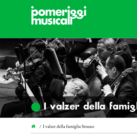
I valzer della famig
I valzer della famiglia Strauss