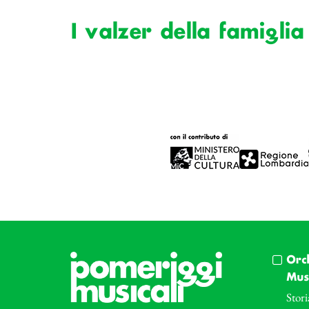
I valzer della famiglia
Orc
Musi
Stori