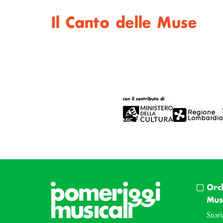
Il Canto delle Muse
Orc
Musi
Stori