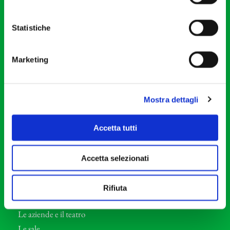
20121 Milano
Partita Iva 04410060158
Statistiche
Cod. Fisc. 80078650159
Tel: +39 02 87905
Marketing
Teatro Dal Verme
Via S. Giovanni sul Muro, 2
20121 Milano
Mostra dettagli
Orchestra I Pomeriggi Musicali
Accetta tutti
Storia
Direttore Artistico
Accetta selezionati
Direttore emerito
Professori d’Orchestra
Rifiuta
Eventi Corporate
Le aziende e il teatro
Le sale