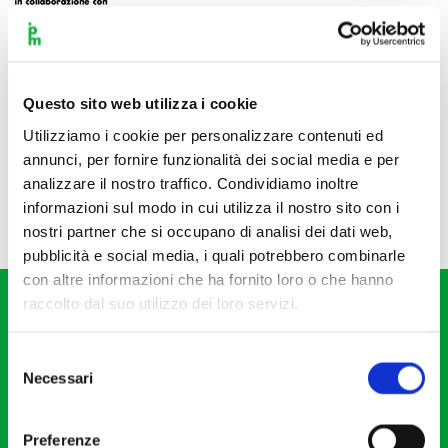
Questo sito web utilizza i cookie
Utilizziamo i cookie per personalizzare contenuti ed
annunci, per fornire funzionalità dei social media e per
analizzare il nostro traffico. Condividiamo inoltre
informazioni sul modo in cui utilizza il nostro sito con i
nostri partner che si occupano di analisi dei dati web,
pubblicità e social media, i quali potrebbero combinarle
con altre informazioni che ha fornito loro o che hanno
raccolto dal suo utilizzo dei loro servizi.
Selezione
Necessari
del
consenso
Fondazione I Pomeriggi Musicali
Via S. Giovanni sul Muro, 2
Preferenze