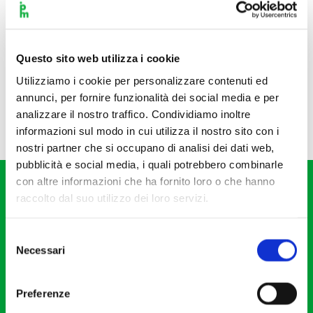
Questo sito web utilizza i cookie
Utilizziamo i cookie per personalizzare contenuti ed
annunci, per fornire funzionalità dei social media e per
analizzare il nostro traffico. Condividiamo inoltre
informazioni sul modo in cui utilizza il nostro sito con i
nostri partner che si occupano di analisi dei dati web,
pubblicità e social media, i quali potrebbero combinarle
con altre informazioni che ha fornito loro o che hanno
raccolto dal suo utilizzo dei loro servizi.
Selezione
Necessari
del
Fondazione I Pomeriggi Musicali
consenso
Via S. Giovanni sul Muro, 2
Preferenze
20121 Milano