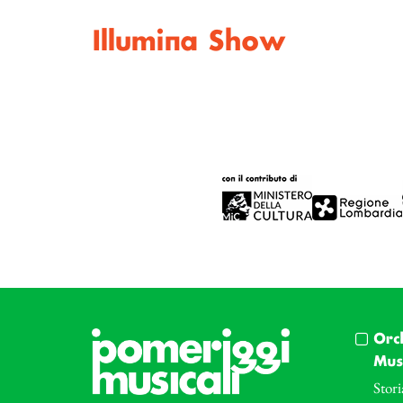
Illumina Show
Orc
Musi
Stori