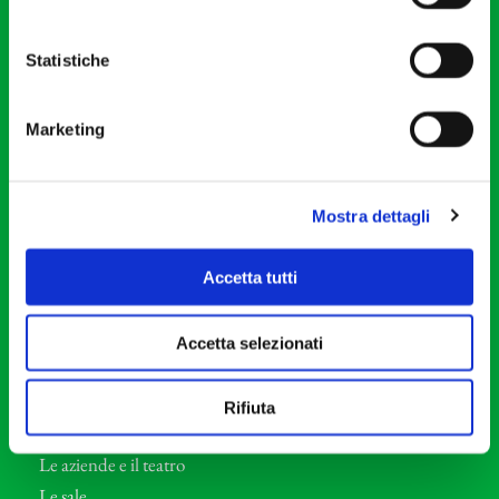
20121 Milano
Partita Iva 04410060158
Statistiche
Cod. Fisc. 80078650159
Tel: +39 02 87905
Marketing
Teatro Dal Verme
Via S. Giovanni sul Muro, 2
20121 Milano
Mostra dettagli
Orchestra I Pomeriggi Musicali
Accetta tutti
Storia
Direttore Artistico
Accetta selezionati
Direttore emerito
Professori d’Orchestra
Rifiuta
Eventi Corporate
Le aziende e il teatro
Le sale