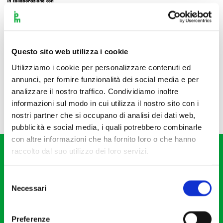
Questo sito web utilizza i cookie
Utilizziamo i cookie per personalizzare contenuti ed
annunci, per fornire funzionalità dei social media e per
analizzare il nostro traffico. Condividiamo inoltre
informazioni sul modo in cui utilizza il nostro sito con i
nostri partner che si occupano di analisi dei dati web,
pubblicità e social media, i quali potrebbero combinarle
con altre informazioni che ha fornito loro o che hanno
raccolto dal suo utilizzo dei loro servizi.
Selezione
Necessari
del
consenso
Fondazione I Pomeriggi Musicali
Via S. Giovanni sul Muro, 2
Preferenze