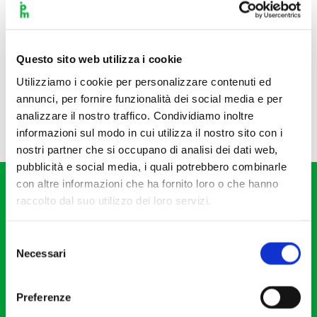
Questo sito web utilizza i cookie
Utilizziamo i cookie per personalizzare contenuti ed
annunci, per fornire funzionalità dei social media e per
analizzare il nostro traffico. Condividiamo inoltre
informazioni sul modo in cui utilizza il nostro sito con i
nostri partner che si occupano di analisi dei dati web,
pubblicità e social media, i quali potrebbero combinarle
con altre informazioni che ha fornito loro o che hanno
raccolto dal suo utilizzo dei loro servizi.
Selezione
Necessari
del
Fondazione I Pomeriggi Musicali
consenso
Via S. Giovanni sul Muro, 2
Preferenze
20121 Milano