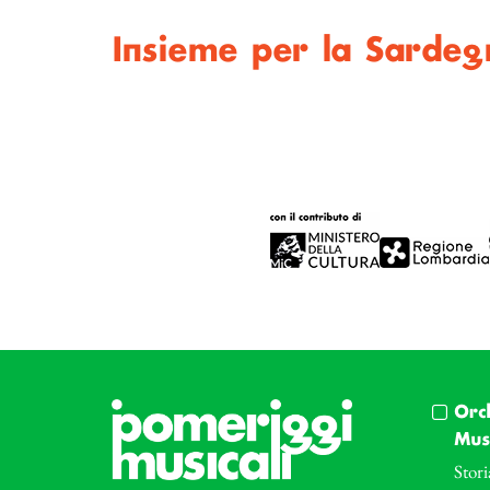
Insieme per la Sardeg
Orc
Musi
Stori