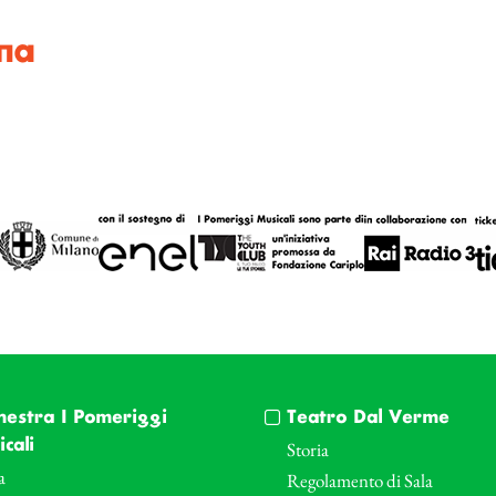
na
hestra I Pomeriggi
Teatro Dal Verme
cali
Storia
a
Regolamento di Sala