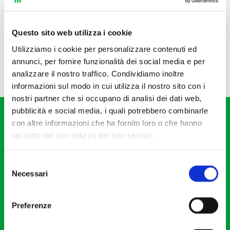
Questo sito web utilizza i cookie
Utilizziamo i cookie per personalizzare contenuti ed
annunci, per fornire funzionalità dei social media e per
analizzare il nostro traffico. Condividiamo inoltre
informazioni sul modo in cui utilizza il nostro sito con i
nostri partner che si occupano di analisi dei dati web,
pubblicità e social media, i quali potrebbero combinarle
con altre informazioni che ha fornito loro o che hanno
raccolto dal suo utilizzo dei loro servizi.
Selezione
Fondazione I Pomeriggi Musicali
Necessari
del
Via S. Giovanni sul Muro, 2
consenso
20121 Milano
Preferenze
Partita Iva 04410060158
Cod. Fisc. 80078650159