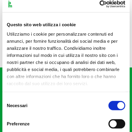
Questo sito web utilizza i cookie
Utilizziamo i cookie per personalizzare contenuti ed
annunci, per fornire funzionalità dei social media e per
analizzare il nostro traffico. Condividiamo inoltre
informazioni sul modo in cui utilizza il nostro sito con i
nostri partner che si occupano di analisi dei dati web,
pubblicità e social media, i quali potrebbero combinarle
con altre informazioni che ha fornito loro o che hanno
raccolto dal suo utilizzo dei loro servizi.
Selezione
Necessari
del
Fondazione I Pomeriggi Musicali
consenso
Via S. Giovanni sul Muro, 2
Preferenze
20121 Milano