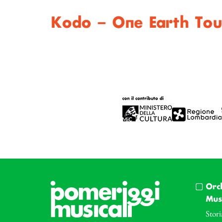
Kodo – One Earth Tou
Orc
Musi
Stori