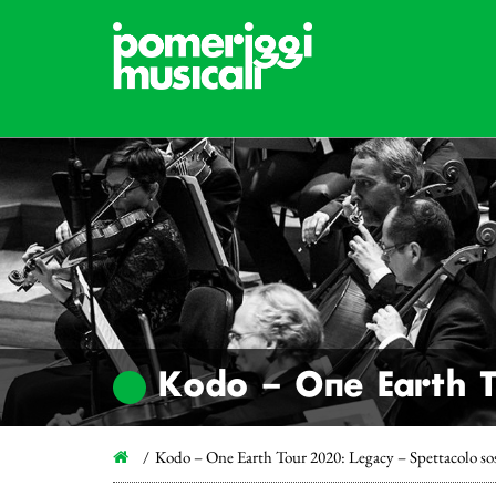
Kodo – One Earth T
Kodo – One Earth Tour 2020: Legacy – Spettacolo so