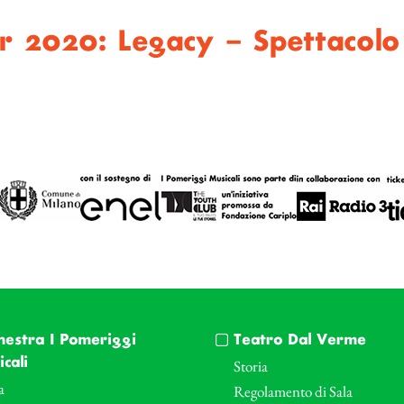
r 2020: Legacy – Spettacolo
hestra I Pomeriggi
Teatro Dal Verme
cali
Storia
a
Regolamento di Sala