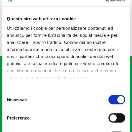
Questo sito web utilizza i cookie
Utilizziamo i cookie per personalizzare contenuti ed
annunci, per fornire funzionalità dei social media e per
analizzare il nostro traffico. Condividiamo inoltre
informazioni sul modo in cui utilizza il nostro sito con i
nostri partner che si occupano di analisi dei dati web,
pubblicità e social media, i quali potrebbero combinarle
con altre informazioni che ha fornito loro o che hanno
raccolto dal suo utilizzo dei loro servizi.
Selezione
Fondazione I Pomeriggi Musicali
Necessari
del
Via S. Giovanni sul Muro, 2
consenso
20121 Milano
Preferenze
Partita Iva 04410060158
Cod. Fisc. 80078650159