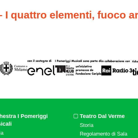
 I quattro elementi, fuoco ar
hestra I Pomeriggi
Teatro Dal Verme
icali
Storia
ia
Regolamento di Sala