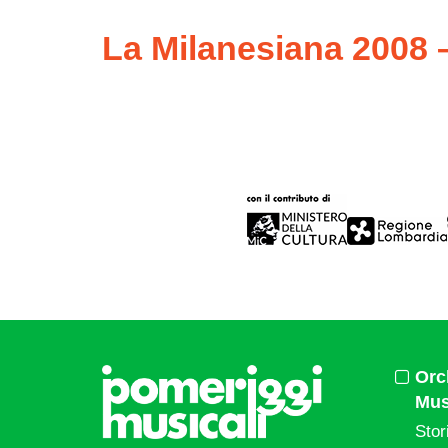
La Milanesiana 2008 –
Orc
Mus
Stor