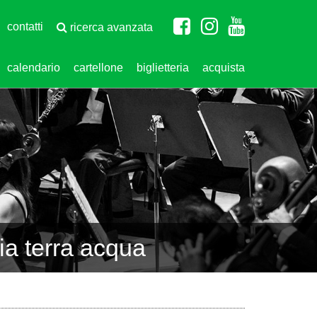
contatti
ricerca avanzata
calendario
cartellone
biglietteria
acquista
ia terra acqua