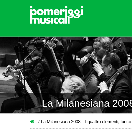
La Milanesiana 2008 
La Milanesiana 2008 – I quattro elementi, fuoco 