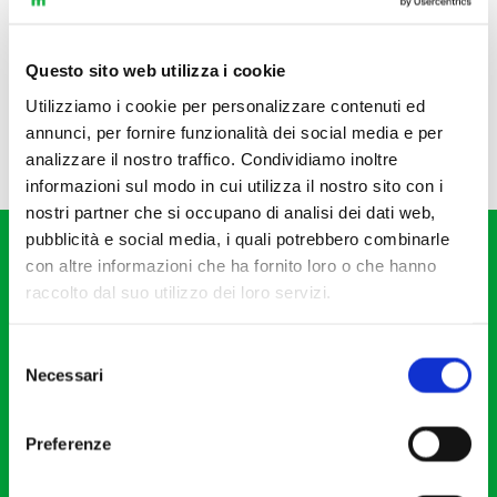
Questo sito web utilizza i cookie
Utilizziamo i cookie per personalizzare contenuti ed
annunci, per fornire funzionalità dei social media e per
analizzare il nostro traffico. Condividiamo inoltre
informazioni sul modo in cui utilizza il nostro sito con i
nostri partner che si occupano di analisi dei dati web,
pubblicità e social media, i quali potrebbero combinarle
con altre informazioni che ha fornito loro o che hanno
raccolto dal suo utilizzo dei loro servizi.
Selezione
Fondazione I Pomeriggi Musicali
Necessari
del
Via S. Giovanni sul Muro, 2
consenso
20121 Milano
Preferenze
Partita Iva 04410060158
Cod. Fisc. 80078650159