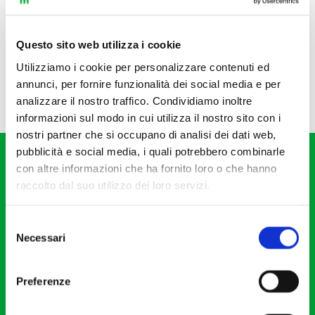
Questo sito web utilizza i cookie
Utilizziamo i cookie per personalizzare contenuti ed
annunci, per fornire funzionalità dei social media e per
analizzare il nostro traffico. Condividiamo inoltre
informazioni sul modo in cui utilizza il nostro sito con i
nostri partner che si occupano di analisi dei dati web,
pubblicità e social media, i quali potrebbero combinarle
con altre informazioni che ha fornito loro o che hanno
raccolto dal suo utilizzo dei loro servizi.
Selezione
Fondazione I Pomeriggi Musicali
Necessari
del
Via S. Giovanni sul Muro, 2
consenso
20121 Milano
Preferenze
Partita Iva 04410060158
Cod. Fisc. 80078650159