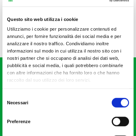
Questo sito web utilizza i cookie
Utilizziamo i cookie per personalizzare contenuti ed
annunci, per fornire funzionalità dei social media e per
analizzare il nostro traffico. Condividiamo inoltre
informazioni sul modo in cui utilizza il nostro sito con i
nostri partner che si occupano di analisi dei dati web,
pubblicità e social media, i quali potrebbero combinarle
con altre informazioni che ha fornito loro o che hanno
raccolto dal suo utilizzo dei loro servizi.
Selezione
Fondazione I Pomeriggi Musicali
Necessari
del
Via S. Giovanni sul Muro, 2
consenso
20121 Milano
Preferenze
Partita Iva 04410060158
Cod. Fisc. 80078650159