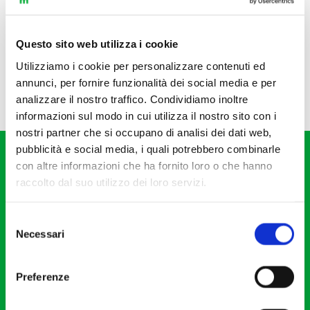
Questo sito web utilizza i cookie
Utilizziamo i cookie per personalizzare contenuti ed
annunci, per fornire funzionalità dei social media e per
analizzare il nostro traffico. Condividiamo inoltre
informazioni sul modo in cui utilizza il nostro sito con i
nostri partner che si occupano di analisi dei dati web,
pubblicità e social media, i quali potrebbero combinarle
con altre informazioni che ha fornito loro o che hanno
raccolto dal suo utilizzo dei loro servizi.
Selezione
Fondazione I Pomeriggi Musicali
Necessari
del
Via S. Giovanni sul Muro, 2
consenso
20121 Milano
Preferenze
Partita Iva 04410060158
Cod. Fisc. 80078650159