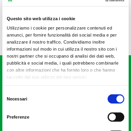
Questo sito web utilizza i cookie
Utilizziamo i cookie per personalizzare contenuti ed
annunci, per fornire funzionalità dei social media e per
analizzare il nostro traffico. Condividiamo inoltre
informazioni sul modo in cui utilizza il nostro sito con i
nostri partner che si occupano di analisi dei dati web,
pubblicità e social media, i quali potrebbero combinarle
con altre informazioni che ha fornito loro o che hanno
raccolto dal suo utilizzo dei loro servizi.
Selezione
Fondazione I Pomeriggi Musicali
Necessari
del
Via S. Giovanni sul Muro, 2
consenso
20121 Milano
Preferenze
Partita Iva 04410060158
Cod. Fisc. 80078650159