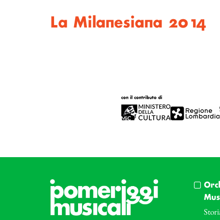
La Milanesiana 2014
Orc
Musi
Stori