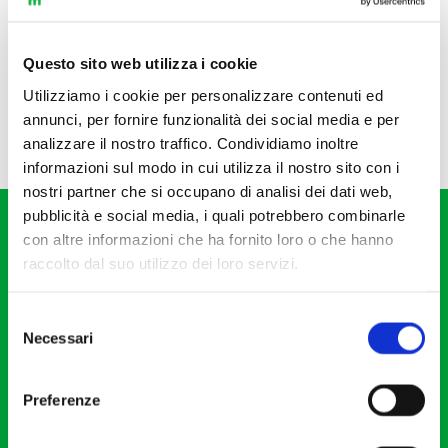
Questo sito web utilizza i cookie
Utilizziamo i cookie per personalizzare contenuti ed
annunci, per fornire funzionalità dei social media e per
analizzare il nostro traffico. Condividiamo inoltre
informazioni sul modo in cui utilizza il nostro sito con i
nostri partner che si occupano di analisi dei dati web,
pubblicità e social media, i quali potrebbero combinarle
con altre informazioni che ha fornito loro o che hanno
raccolto dal suo utilizzo dei loro servizi.
Selezione
Fondazione I Pomeriggi Musicali
Necessari
del
Via S. Giovanni sul Muro, 2
consenso
20121 Milano
Preferenze
Partita Iva 04410060158
Cod. Fisc. 80078650159