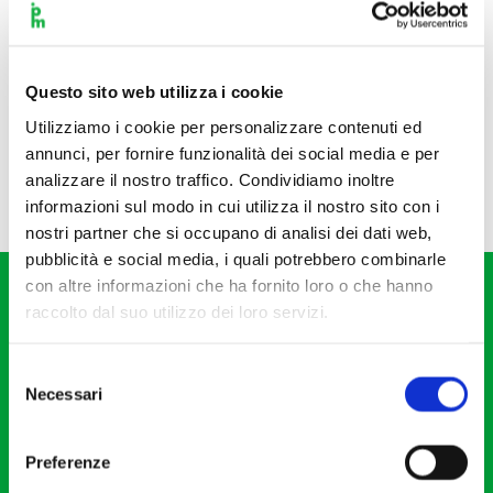
Questo sito web utilizza i cookie
Utilizziamo i cookie per personalizzare contenuti ed
annunci, per fornire funzionalità dei social media e per
analizzare il nostro traffico. Condividiamo inoltre
informazioni sul modo in cui utilizza il nostro sito con i
nostri partner che si occupano di analisi dei dati web,
pubblicità e social media, i quali potrebbero combinarle
con altre informazioni che ha fornito loro o che hanno
raccolto dal suo utilizzo dei loro servizi.
Selezione
Necessari
del
Fondazione I Pomeriggi Musicali
consenso
Via S. Giovanni sul Muro, 2
Preferenze
20121 Milano