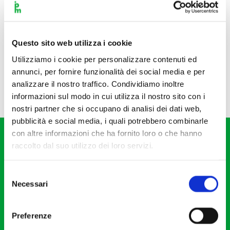
Questo sito web utilizza i cookie
Utilizziamo i cookie per personalizzare contenuti ed
annunci, per fornire funzionalità dei social media e per
analizzare il nostro traffico. Condividiamo inoltre
informazioni sul modo in cui utilizza il nostro sito con i
nostri partner che si occupano di analisi dei dati web,
pubblicità e social media, i quali potrebbero combinarle
con altre informazioni che ha fornito loro o che hanno
raccolto dal suo utilizzo dei loro servizi.
Selezione
Necessari
del
Fondazione I Pomeriggi Musicali
consenso
Via S. Giovanni sul Muro, 2
Preferenze
20121 Milano