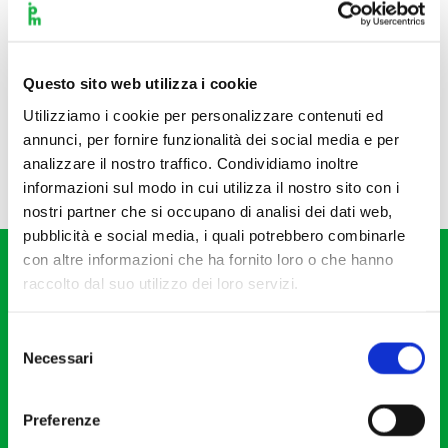
Questo sito web utilizza i cookie
Utilizziamo i cookie per personalizzare contenuti ed
annunci, per fornire funzionalità dei social media e per
analizzare il nostro traffico. Condividiamo inoltre
informazioni sul modo in cui utilizza il nostro sito con i
nostri partner che si occupano di analisi dei dati web,
pubblicità e social media, i quali potrebbero combinarle
con altre informazioni che ha fornito loro o che hanno
raccolto dal suo utilizzo dei loro servizi.
Selezione
Necessari
del
Fondazione I Pomeriggi Musicali
consenso
Via S. Giovanni sul Muro, 2
Preferenze
20121 Milano