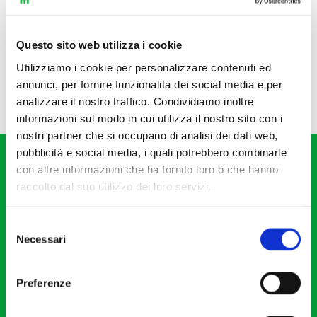
Questo sito web utilizza i cookie
Utilizziamo i cookie per personalizzare contenuti ed
annunci, per fornire funzionalità dei social media e per
analizzare il nostro traffico. Condividiamo inoltre
informazioni sul modo in cui utilizza il nostro sito con i
nostri partner che si occupano di analisi dei dati web,
pubblicità e social media, i quali potrebbero combinarle
con altre informazioni che ha fornito loro o che hanno
raccolto dal suo utilizzo dei loro servizi.
Selezione
Fondazione I Pomeriggi Musicali
Necessari
del
Via S. Giovanni sul Muro, 2
consenso
20121 Milano
Preferenze
Partita Iva 04410060158
Cod. Fisc. 80078650159