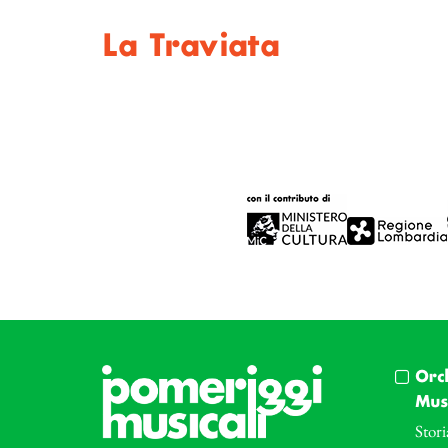
La Traviata
Orc
Musi
Stori