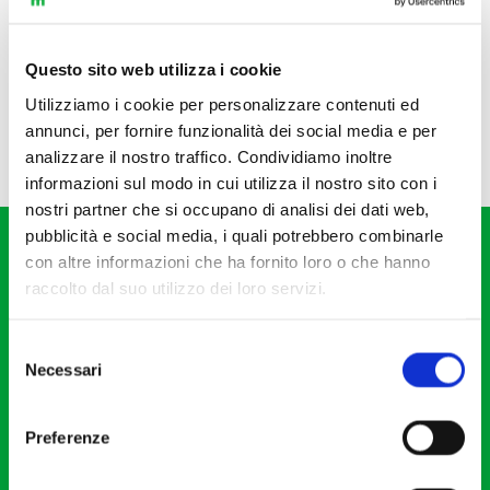
Questo sito web utilizza i cookie
Utilizziamo i cookie per personalizzare contenuti ed
annunci, per fornire funzionalità dei social media e per
analizzare il nostro traffico. Condividiamo inoltre
informazioni sul modo in cui utilizza il nostro sito con i
nostri partner che si occupano di analisi dei dati web,
pubblicità e social media, i quali potrebbero combinarle
con altre informazioni che ha fornito loro o che hanno
raccolto dal suo utilizzo dei loro servizi.
Selezione
Fondazione I Pomeriggi Musicali
Necessari
del
Via S. Giovanni sul Muro, 2
consenso
20121 Milano
Preferenze
Partita Iva 04410060158
Cod. Fisc. 80078650159