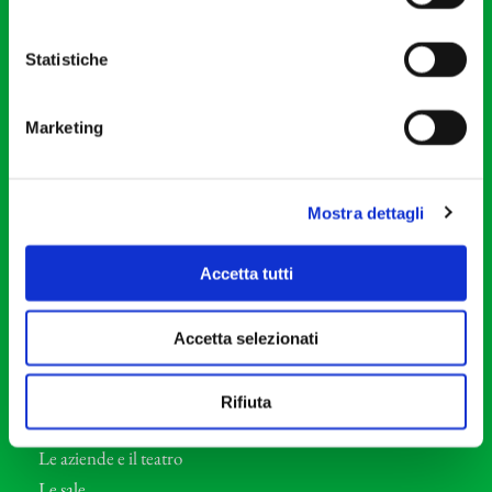
20121 Milano
Partita Iva 04410060158
Statistiche
Cod. Fisc. 80078650159
Tel: +39 02 87905
Marketing
Teatro Dal Verme
Via S. Giovanni sul Muro, 2
20121 Milano
Mostra dettagli
Orchestra I Pomeriggi Musicali
Accetta tutti
Storia
Direttore Artistico
Accetta selezionati
Direttore emerito
Professori d’Orchestra
Rifiuta
Eventi Corporate
Le aziende e il teatro
Le sale