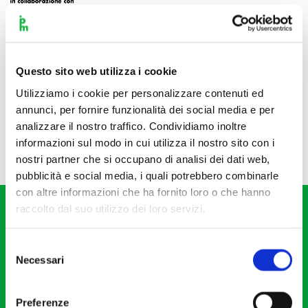
Questo sito web utilizza i cookie
Utilizziamo i cookie per personalizzare contenuti ed
annunci, per fornire funzionalità dei social media e per
analizzare il nostro traffico. Condividiamo inoltre
informazioni sul modo in cui utilizza il nostro sito con i
nostri partner che si occupano di analisi dei dati web,
pubblicità e social media, i quali potrebbero combinarle
con altre informazioni che ha fornito loro o che hanno
raccolto dal suo utilizzo dei loro servizi.
Selezione
Necessari
del
consenso
Fondazione I Pomeriggi Musicali
Via S. Giovanni sul Muro, 2
Preferenze