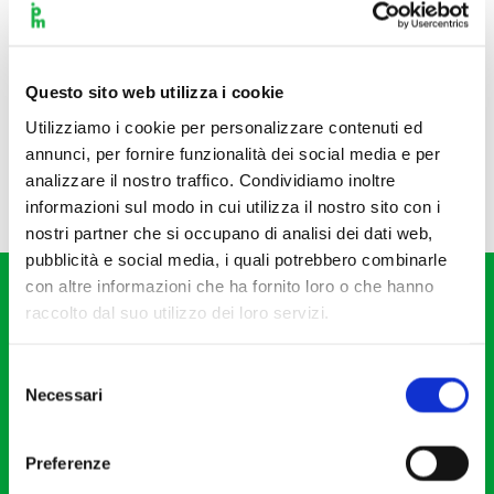
Questo sito web utilizza i cookie
Utilizziamo i cookie per personalizzare contenuti ed
annunci, per fornire funzionalità dei social media e per
analizzare il nostro traffico. Condividiamo inoltre
informazioni sul modo in cui utilizza il nostro sito con i
nostri partner che si occupano di analisi dei dati web,
pubblicità e social media, i quali potrebbero combinarle
con altre informazioni che ha fornito loro o che hanno
raccolto dal suo utilizzo dei loro servizi.
Selezione
Necessari
del
Fondazione I Pomeriggi Musicali
consenso
Via S. Giovanni sul Muro, 2
Preferenze
20121 Milano