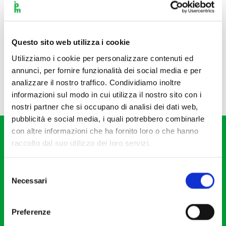
Questo sito web utilizza i cookie
Utilizziamo i cookie per personalizzare contenuti ed
annunci, per fornire funzionalità dei social media e per
analizzare il nostro traffico. Condividiamo inoltre
informazioni sul modo in cui utilizza il nostro sito con i
nostri partner che si occupano di analisi dei dati web,
pubblicità e social media, i quali potrebbero combinarle
con altre informazioni che ha fornito loro o che hanno
raccolto dal suo utilizzo dei loro servizi.
Selezione
Necessari
del
Fondazione I Pomeriggi Musicali
consenso
Via S. Giovanni sul Muro, 2
Preferenze
20121 Milano