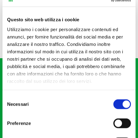
Questo sito web utilizza i cookie
Utilizziamo i cookie per personalizzare contenuti ed
annunci, per fornire funzionalità dei social media e per
analizzare il nostro traffico. Condividiamo inoltre
informazioni sul modo in cui utilizza il nostro sito con i
nostri partner che si occupano di analisi dei dati web,
pubblicità e social media, i quali potrebbero combinarle
con altre informazioni che ha fornito loro o che hanno
raccolto dal suo utilizzo dei loro servizi.
Selezione
Fondazione I Pomeriggi Musicali
Necessari
del
Via S. Giovanni sul Muro, 2
consenso
20121 Milano
Preferenze
Partita Iva 04410060158
Cod. Fisc. 80078650159