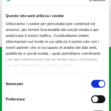
Questo sito web utilizza i cookie
Utilizziamo i cookie per personalizzare contenuti ed
annunci, per fornire funzionalità dei social media e per
analizzare il nostro traffico. Condividiamo inoltre
informazioni sul modo in cui utilizza il nostro sito con i
nostri partner che si occupano di analisi dei dati web,
pubblicità e social media, i quali potrebbero combinarle
con altre informazioni che ha fornito loro o che hanno
raccolto dal suo utilizzo dei loro servizi.
Selezione
Fondazione I Pomeriggi Musicali
Necessari
del
Via S. Giovanni sul Muro, 2
consenso
20121 Milano
Preferenze
Partita Iva 04410060158
Cod. Fisc. 80078650159