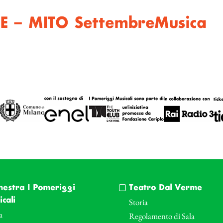
E – MITO SettembreMusica
hestra I Pomeriggi
Teatro Dal Verme
cali
Storia
a
Regolamento di Sala