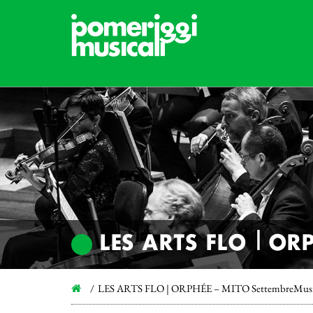
LES ARTS FLO | OR
LES ARTS FLO | ORPHÉE – MITO SettembreMus