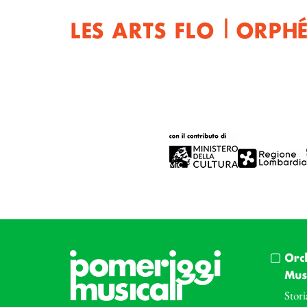
LES ARTS FLO | ORPHÉ
Orc
Musi
Stori