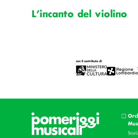
L’incanto del violino
Orc
Musi
Stori