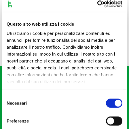
Questo sito web utilizza i cookie
Utilizziamo i cookie per personalizzare contenuti ed
annunci, per fornire funzionalità dei social media e per
analizzare il nostro traffico. Condividiamo inoltre
informazioni sul modo in cui utilizza il nostro sito con i
nostri partner che si occupano di analisi dei dati web,
pubblicità e social media, i quali potrebbero combinarle
con altre informazioni che ha fornito loro o che hanno
raccolto dal suo utilizzo dei loro servizi.
Selezione
Necessari
del
Fondazione I Pomeriggi Musicali
consenso
Via S. Giovanni sul Muro, 2
Preferenze
20121 Milano