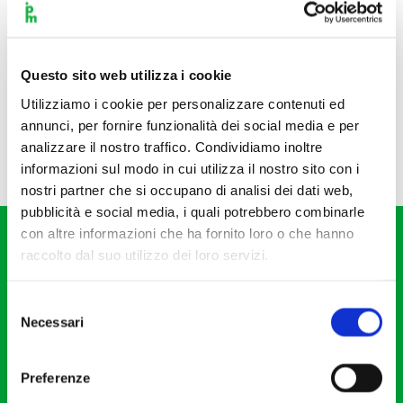
Questo sito web utilizza i cookie
Utilizziamo i cookie per personalizzare contenuti ed
annunci, per fornire funzionalità dei social media e per
analizzare il nostro traffico. Condividiamo inoltre
informazioni sul modo in cui utilizza il nostro sito con i
nostri partner che si occupano di analisi dei dati web,
pubblicità e social media, i quali potrebbero combinarle
con altre informazioni che ha fornito loro o che hanno
raccolto dal suo utilizzo dei loro servizi.
Selezione
Necessari
del
Fondazione I Pomeriggi Musicali
consenso
Via S. Giovanni sul Muro, 2
Preferenze
20121 Milano