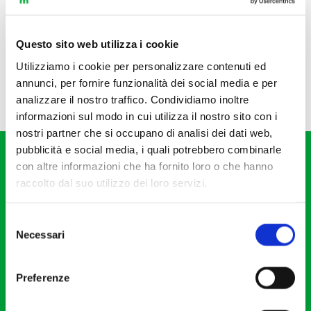
Questo sito web utilizza i cookie
Utilizziamo i cookie per personalizzare contenuti ed
annunci, per fornire funzionalità dei social media e per
analizzare il nostro traffico. Condividiamo inoltre
informazioni sul modo in cui utilizza il nostro sito con i
nostri partner che si occupano di analisi dei dati web,
pubblicità e social media, i quali potrebbero combinarle
con altre informazioni che ha fornito loro o che hanno
raccolto dal suo utilizzo dei loro servizi.
Selezione
Fondazione I Pomeriggi Musicali
Necessari
del
Via S. Giovanni sul Muro, 2
consenso
20121 Milano
Preferenze
Partita Iva 04410060158
Cod. Fisc. 80078650159