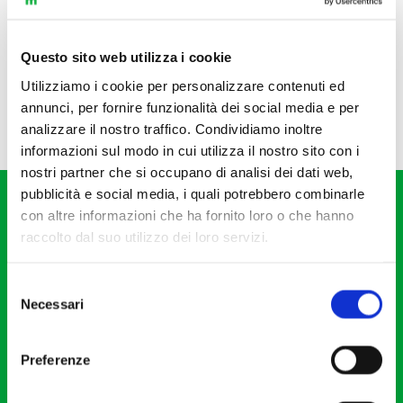
Questo sito web utilizza i cookie
Utilizziamo i cookie per personalizzare contenuti ed
annunci, per fornire funzionalità dei social media e per
analizzare il nostro traffico. Condividiamo inoltre
informazioni sul modo in cui utilizza il nostro sito con i
nostri partner che si occupano di analisi dei dati web,
pubblicità e social media, i quali potrebbero combinarle
con altre informazioni che ha fornito loro o che hanno
raccolto dal suo utilizzo dei loro servizi.
Selezione
Fondazione I Pomeriggi Musicali
Necessari
del
Via S. Giovanni sul Muro, 2
consenso
20121 Milano
Preferenze
Partita Iva 04410060158
Cod. Fisc. 80078650159