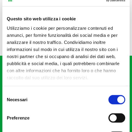
Questo sito web utilizza i cookie
Utilizziamo i cookie per personalizzare contenuti ed
annunci, per fornire funzionalità dei social media e per
analizzare il nostro traffico. Condividiamo inoltre
informazioni sul modo in cui utilizza il nostro sito con i
nostri partner che si occupano di analisi dei dati web,
pubblicità e social media, i quali potrebbero combinarle
con altre informazioni che ha fornito loro o che hanno
raccolto dal suo utilizzo dei loro servizi.
Selezione
Fondazione I Pomeriggi Musicali
Necessari
del
Via S. Giovanni sul Muro, 2
consenso
20121 Milano
Preferenze
Partita Iva 04410060158
Cod. Fisc. 80078650159