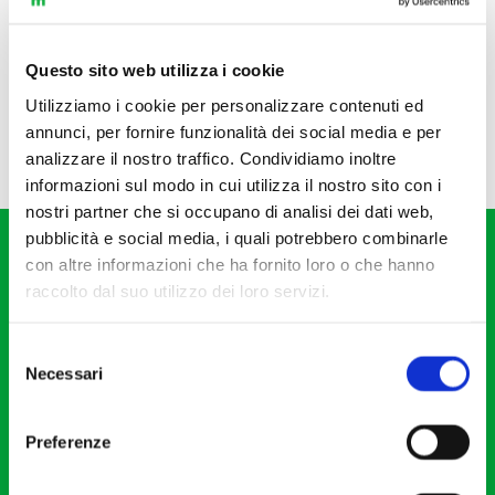
Questo sito web utilizza i cookie
Utilizziamo i cookie per personalizzare contenuti ed
annunci, per fornire funzionalità dei social media e per
analizzare il nostro traffico. Condividiamo inoltre
informazioni sul modo in cui utilizza il nostro sito con i
nostri partner che si occupano di analisi dei dati web,
pubblicità e social media, i quali potrebbero combinarle
con altre informazioni che ha fornito loro o che hanno
raccolto dal suo utilizzo dei loro servizi.
Selezione
Fondazione I Pomeriggi Musicali
Necessari
del
Via S. Giovanni sul Muro, 2
consenso
20121 Milano
Preferenze
Partita Iva 04410060158
Cod. Fisc. 80078650159