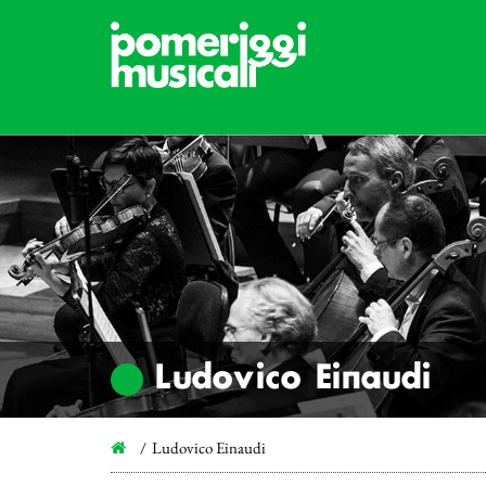
Ludovico Einaudi
Ludovico Einaudi