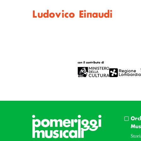
Ludovico Einaudi
Orc
Musi
Stori