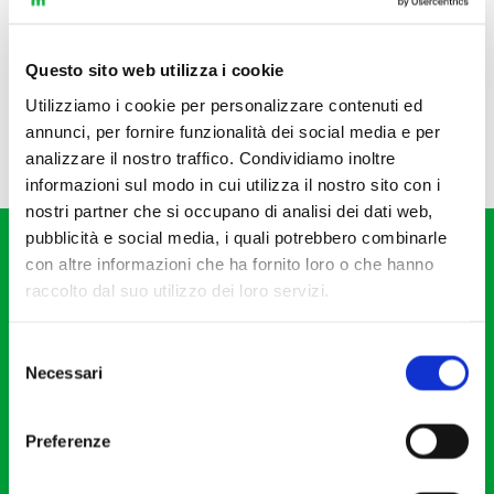
Questo sito web utilizza i cookie
Utilizziamo i cookie per personalizzare contenuti ed
annunci, per fornire funzionalità dei social media e per
analizzare il nostro traffico. Condividiamo inoltre
informazioni sul modo in cui utilizza il nostro sito con i
nostri partner che si occupano di analisi dei dati web,
pubblicità e social media, i quali potrebbero combinarle
con altre informazioni che ha fornito loro o che hanno
raccolto dal suo utilizzo dei loro servizi.
Selezione
Fondazione I Pomeriggi Musicali
Necessari
del
Via S. Giovanni sul Muro, 2
consenso
20121 Milano
Preferenze
Partita Iva 04410060158
Cod. Fisc. 80078650159